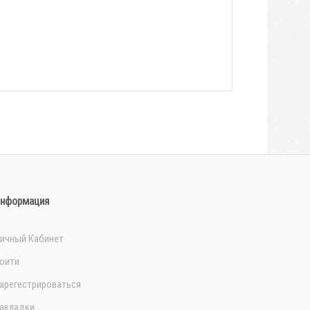
нформация
ичный Кабинет
оити
арегестрироваться
акладки