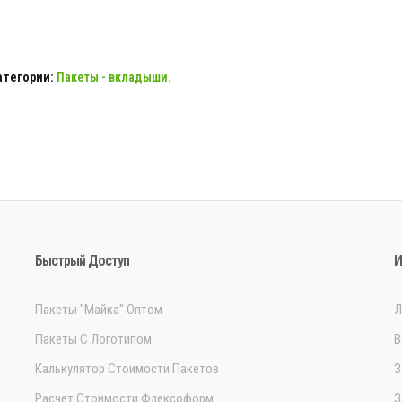
атегории:
Пакеты - вкладыши.
Быстрый Доступ
И
Пакеты "Майка" Оптом
Л
Пакеты С Логотипом
В
Калькулятор Стоимости Пакетов
З
Расчет Стоимости Флексоформ
З