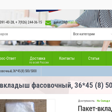
391-43-28, + 7(926) 244-36-15
paket28@
mail.ru
рос-Ответ
Доставка
Контакты
Статьи
по всей России
очный, 36*45 (8) 500/5000
вкладыш фасовочный, 36*45 (8) 5
Доступность:
На Складе
Пакет-вкла