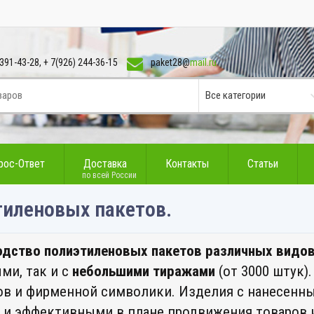
391-43-28, + 7(926) 244-36-15
paket28@
mail.ru
рос-Ответ
Доставка
Контакты
Статьи
по всей России
тиленовых пакетов.
одство полиэтиленовых пакетов различных видо
ми, так и с
небольшими тиражами
(от 3000 штук)
пов и фирменной символики. Изделия с нанесенн
и эффективными в плане продвижения товаров и