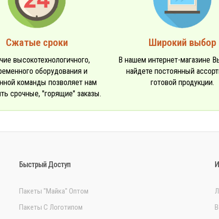
Сжатые сроки
Широкий выбор
чие высокотехнологичного,
В нашем интернет-магазине В
ременного оборудования и
найдете постоянный ассор
нной команды позволяет нам
готовой продукции.
ть срочные, "горящие" заказы.
Быстрый Доступ
И
Пакеты "Майка" Оптом
Л
Пакеты С Логотипом
В