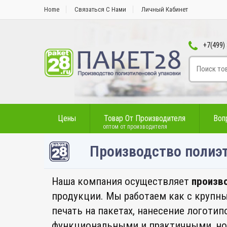
Home
Связаться С Нами
Личный Кабинет
+7(499) 
Цены
Товар От Производителя
Воп
оптом от производителя
Производство полиэ
Наша компания осуществляет
произв
продукции. Мы работаем как с крупны
печать на пакетах, нанесение логоти
функциональными и практичными, но 