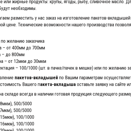
е или жирные продукты: крупы, ягоды, рыбу, сливочное масло. Дл
будут необходимы.
гаем разместить у нас заказ на изготовление пакетов-вкладыше
ой цене. Технические возможности нашего производства позволя
 по желанию заказчика
 – от 400мм до 700мм
 – до 800мм
а – от 12мкм до 30мкм
ктация – 100/1000 (шт. в пачке/пачек в мешке) или по желанию з
вление
пакетов-вкладышей
по Вашим параметрам осуществляетс
 стоимость Вашего п
акета-вкладыша
оставьте заявку на сайте 
на складе всегда в наличии готовая продукция следующего разме
(8мкм), 500/5000
(7мкм), 500/5000
(15мкм), 100/1000
(16мкм), 100/1000
(20мкм), 100/1000