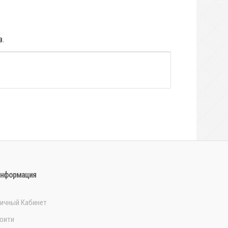
в.
нформация
ичный Кабинет
оити