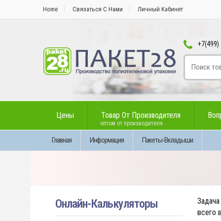
Home
Связаться С Нами
Личный Кабинет
+7(499) 
Цены
Товар От Производителя
Воп
оптом от производителя
Главная
Информация
Пакеты-Вкладыши
Задач
Онлайн-Калькуляторы
всего 