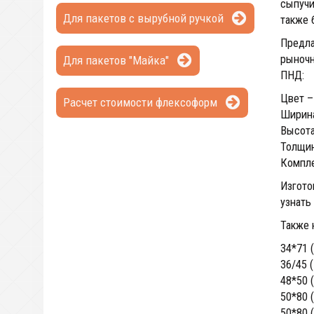
сыпучи
Для пакетов с вырубной ручкой
также 
Предла
рыночн
Для пакетов "Майка"
ПНД:
Цвет –
Расчет стоимости флексоформ
Ширина
Высота
Толщин
Компле
Изгото
узнать
Также 
34*71 
36/45 
48*50 
50*80 
50*80 