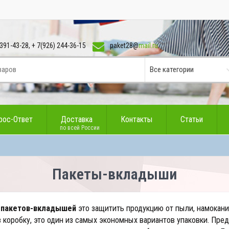
391-43-28, + 7(926) 244-36-15
paket28@
mail.ru
рос-Ответ
Доставка
Контакты
Статьи
по всей России
Пакеты-вкладыши
а
пакетов-вкладышей
это защитить продукцию от пыли, намокани
в коробку, это один из самых экономных вариантов упаковки. Пре