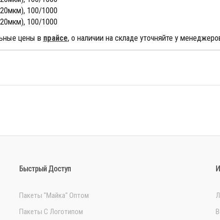
(20мкм), 100/1000
(20мкм), 100/1000
ьные цены в
прайсе
, о наличии на складе уточняйте у менеджеро
Быстрый Доступ
И
Пакеты "Майка" Оптом
Л
Пакеты С Логотипом
В